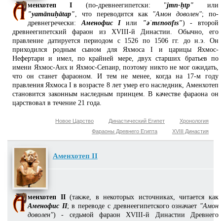
менхотеп I
(по-древнеегипетски: "
jmn-ḥtp"
или
"yamānuḥātap"
, что переводится как
"Амон доволен"
; по-
древнегречески:
Аменофис I
или
"əˈmɛnoʊfɪs"
) - второй
древнеегипетский фараон из XVIII-й Династии. Обычно, его
правление датируется периодом с 1526 по 1506 гг. до н.э. Он
приходился родным сыном для Яхмоса I и царицы Яхмос-
Нефертари и имел, по крайней мере, двух старших братьев по
имени Яхмос-Анх и Яхмос-Сепаир, поэтому никто не мог ожидать,
что он станет фараоном. И тем не менее, когда на 17-м году
правления Яхмоса I в возрасте 8 лет умер его наследник, Аменхотеп
становится законным наследным принцем. В качестве фараона он
царствовал в течение 21 года.
Новое Царство
Династический Египет
Хронология
Фараоны Древнего Египта
XVIII Династия
Аменхотеп II
менхотеп II
(также, в некоторых источниках, читается как
Аменофис II
; в переводе с древнеегипетского означает
"Амон
доволен"
) - седьмой фараон XVIII-й Династии Древнего