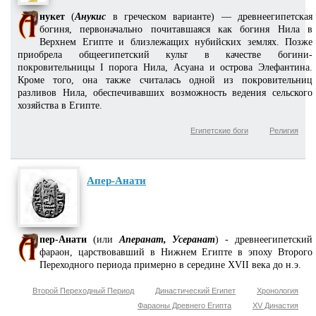
нукет
(
Анукис
в греческом варианте) — древнеегипетская
богиня, первоначально почитавшаяся как богиня Нила в
Верхнем Египте и близлежащих нубийских землях. Позже
приобрела общеегипетский культ в качестве богини-
покровительницы I порога Нила, Асуана и острова Элефантина.
Кроме того, она также считалась одной из покровительниц
разливов Нила, обеспечивавших возможность ведения сельского
хозяйства в Египте.
Египетские боги
Религия
Апер-Анати
пер-Анати
(или
Аперанат, Усеранат
) - древнеегипетский
фараон, царствовавший в Нижнем Египте в эпоху Второго
Переходного периода примерно в середине XVII века до н.э.
Второй Переходный Период
Династический Египет
Хронология
Фараоны Древнего Египта
XV Династия