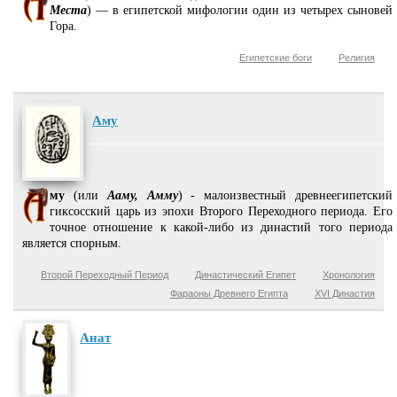
Места
) — в египетской мифологии один из четырех сыновей
Гора.
Египетские боги
Религия
Аму
му
(или
Ааму, Амму
) - малоизвестный древнеегипетский
гиксосский царь из эпохи Второго Переходного периода. Его
точное отношение к какой-либо из династий того периода
является спорным.
Второй Переходный Период
Династический Египет
Хронология
Фараоны Древнего Египта
XVI Династия
Анат