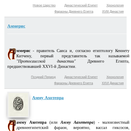
Новое Царство
Династический Египет
Хронология
Фараоны Древнего Египта
XVIII Династия
Аммерис
ммерис
- правитель Саиса и, согласно египтологу Кеннету
Китчену, первый представитель так называемой
"Протосаисской династии"
Древнего Египта,
предшествовавшей XXVI-й Династии.
Поздний Период
Династический Египет
Хронология
Фараоны Древнего Египта
XXVI Династия
Амму Ахотепра
амму Ахотепра
(или
Амму Аахетепра
) - малоизвестный
древнеегипетский фараон, вероятно, вассал гиксосов,