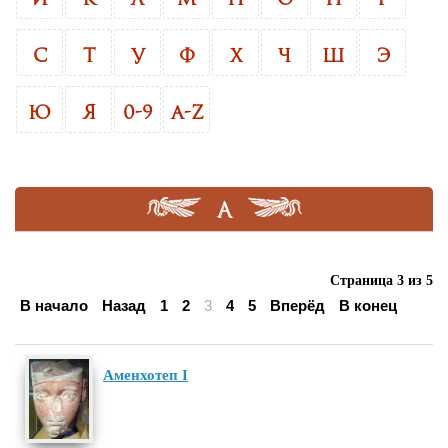
С
Т
У
Ф
Х
Ч
Ш
Э
Ю
Я
0-9
A-Z
А
Страница 3 из 5
В начало
Назад
1
2
3
4
5
Вперёд
В конец
Аменхотеп I