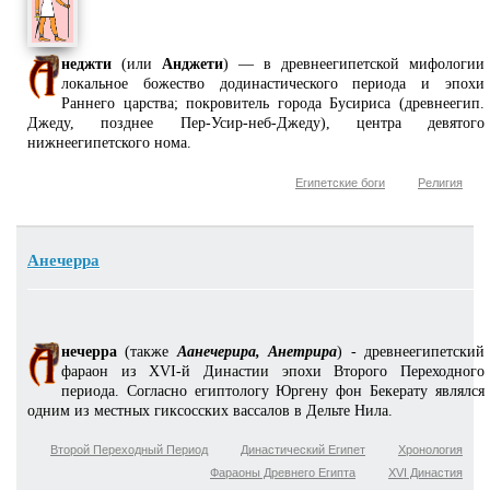
неджти
(или
Анджети
) — в древнеегипетской мифологии
локальное божество додинастического периода и эпохи
Раннего царства; покровитель города Бусириса (древнеегип.
Джеду, позднее Пер-Усир-неб-Джеду), центра девятого
нижнеегипетского нома.
Египетские боги
Религия
Анечерра
нечерра
(также
Аанечерира, Анетрира
) - древнеегипетский
фараон из XVI-й Династии эпохи Второго Переходного
периода. Согласно египтологу Юргену фон Бекерату являлся
одним из местных гиксосских вассалов в Дельте Нила.
Второй Переходный Период
Династический Египет
Хронология
Фараоны Древнего Египта
XVI Династия