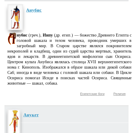
Анубис
нубис
(греч.),
Инпу
(др. егип.) — божество Древнего Египта с
головой шакала и телом человека, проводник умерших в
загробный мир. В Старом царстве являлся покровителем
некрополей и кладбищ, один из судей царства мертвых, хранитель
ядов и лекарств. В древнеегипетской мифологии сын Осириса.
Центром культа Анубиса являлась столица XVII верхнеегипетского
нома г. Кинополь. Изображался в образе шакала или дикой собаки
Саб; иногда в виде человека с головой шакала или собаки. В Цикле
Осириса помогал Исиде в поисках частей Осириса. Священные
животные — шакал, собака.
Египетские боги
Религия
Анукет