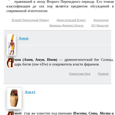
правивший в эпоху Второго Переходного периода. Его точная
классификация до сих пор является предметом обсуждений в
современной египтологии.
Второй Переходный Период
Династический Египет
Хронология
Фараоны Древнего Египта
XIV Династия
Амон
мон (Амен, Амун, Имен)
— древнеегипетский бог Солнца,
царь богов (
nsw nTrw
) и покровитель власти фараонов.
Египетские боги
Религия
Амсет
мсет
(так же известен под именами
Имсети, Сети, Мести и