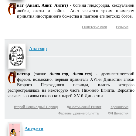
нат (Анант, Анит, Антит)
- богиня плодородия, сексуальной
любви, охоты и войны. Анат является ярким примером
принятия иностранного божества в пантеон египетских богов.
Египетские боги
Религия
Анатхор
натхор
(также
Анат-хар, Анат-хер
) - древнеегипетский
фараон, возможно, первый правитель XVI-й Династии эпохи
Второго Переходного периода, власть которого
распространялась на некоторую часть Нижнего Египта. Вероятно
являлся вассалом гиксосских царей XV-й Династии.
Второй Переходный Период
Династический Египет
Хронология
Фараоны Древнего Египта
XVI Династия
Анеджти