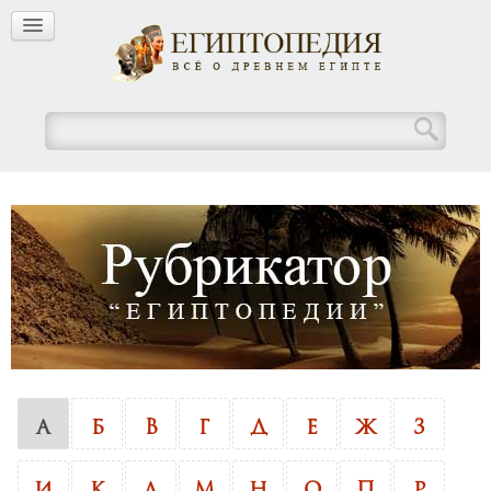
А
Б
В
Г
Д
Е
Ж
З
И
К
Л
М
Н
О
П
Р