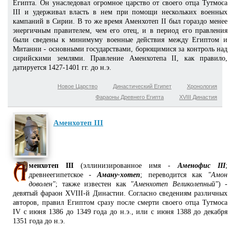
Египта. Он унаследовал огромное царство от своего отца Тутмоса
III и удерживал власть в нем при помощи нескольких военных
кампаний в Сирии. В то же время Аменхотеп II был гораздо менее
энергичным правителем, чем его отец, и в период его правления
были сведены к минимуму военные действия между Египтом и
Митанни - основными государствами, борющимися за контроль над
сирийскими землями. Правление Аменхотепа II, как правило,
датируется 1427-1401 гг. до н.э.
Новое Царство
Династический Египет
Хронология
Фараоны Древнего Египта
XVIII Династия
Аменхотеп III
менхотеп III
(эллинизированное имя -
Аменофис III
;
древнеегипетское -
Аману-хотеп
; переводится как
"Амон
доволен"
; также известен как
"Аменхотеп Великолепный"
) -
девятый фараон XVIII-й Династии. Согласно сведениям различных
авторов, правил Египтом сразу после смерти своего отца Тутмоса
IV с июня 1386 до 1349 года до н.э., или с июня 1388 до декабря
1351 года до н.э.