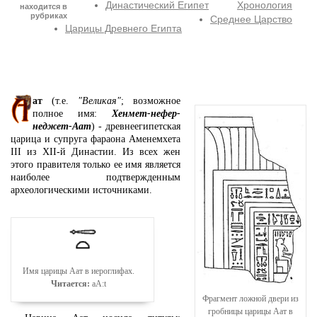
Династический Египет
Хронология
находится в
рубриках
Среднее Царство
Царицы Древнего Египта
ат
(т.е.
"Великая"
; возможное
полное имя:
Хенмет-нефер-
неджет-Аат
) - древнеегипетская
царица и супруга фараона Аменемхета
III из XII-й Династии. Из всех жен
этого правителя только ее имя является
наиболее подтвержденным
археологическими источниками.
Имя царицы Аат в иероглифах.
Читается:
aA:t
Фрагмент ложной двери из
гробницы царицы Аат в