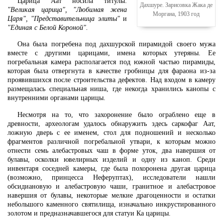
Царица Аат носила титулы:
Дахшуре. Зарисовка Жака де
"Великая царица", "Любимая жена
Моргана, 1903 год
Царя", "Представительница элиты"
и
"Единая с Белой Короной".
Она была погребена под дахшурской пирамидой своего мужа
вместе с другими царицами, имена которых утеряны. Ее
погребальная камера располагается под южной частью пирамиды,
которая была отвергнута в качестве гробницы для фараона из-за
проявившихся после строительства дефектов. Над входом в камеру
размещалась специальная ниша, где некогда хранились канопы с
внутренними органами царицы.
Несмотря на то, что захоронение было ограблено еще в
древности, археологам удалось обнаружить здесь саркофаг Аат,
ложную дверь с ее именем, стол для подношений и несколько
фрагментов различной погребальной утвари, к которым можно
отнести семь алебастровых чаш в форме уток, два навершия от
булавы, осколки ювелирных изделий и одну из каноп. Среди
инвентаря соседней камеры, где была похоронена другая царица
(возможно, принцесса Неферуптах), исследователи нашли
обсидиановую и алебастровую чаши, гранитное и алебастровое
навершия от булавы, некоторые мелкие драгоценности и остатки
небольшого каменного святилища, изначально инкрустированного
золотом и предназначавшегося для статуи Ка царицы.