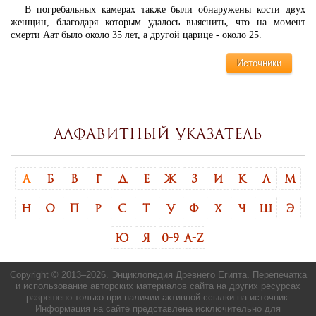
В погребальных камерах также были обнаружены кости двух
женщин, благодаря которым удалось выяснить, что на момент
смерти Аат было около 35 лет, а другой царице - около 25.
Источники
Алфавитный указатель
А
Б
В
Г
Д
Е
Ж
З
И
К
Л
М
Н
О
П
Р
С
Т
У
Ф
Х
Ч
Ш
Э
Ю
Я
0-9
A-Z
Copyright © 2013–
2026. Энциклопедия Древнего Египта. Перепечатка
и использование авторских материалов сайта на других ресурсах
разрешено только при наличии активной ссылки на источник.
Информация на сайте представлена исключительно для