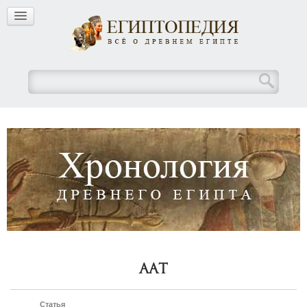
Аат
Статья