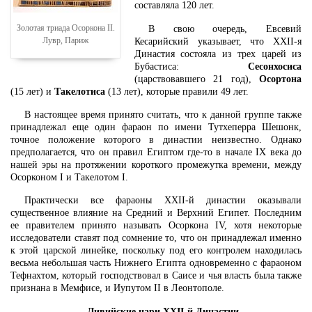
составляла 120 лет.
Золотая триада Осоркона II.
В свою очередь, Евсевий
Лувр, Париж
Кесарийский указывает, что XXII-я
Династия состояла из трех царей из
Бубастиса:
Сесонхосиса
(царствовавшего 21 год),
Осортона
(15 лет) и
Такелотиса
(13 лет), которые правили 49 лет.
В настоящее время принято считать, что к данной группе также
принадлежал еще один фараон по имени Тутхеперра Шешонк,
точное положение которого в династии неизвестно. Однако
предполагается, что он правил Египтом где-то в начале IX века до
нашей эры на протяжении короткого промежутка времени, между
Осорконом I и Такелотом I.
Практически все фараоны XXII-й династии оказывали
существенное влияние на Средний и Верхний Египет. Последним
ее правителем принято называть Осоркона IV, хотя некоторые
исследователи ставят под сомнение то, что он принадлежал именно
к этой царской линейке, поскольку под его контролем находилась
весьма небольшая часть Нижнего Египта одновременно с фараоном
Тефнахтом, который господствовал в Саисе и чья власть была также
признана в Мемфисе, и Иупутом II в Леонтополе.
Ливийские цари XXII-й Династии