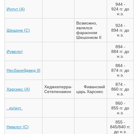
944 -
Иупут (A)
924 гг. до
н.э.
Возможно,
924 -
являлся
Шешонк (С)
894 гг. до
фараоном
н.э.
Шешонком II
894 -
Иувелот
884 гг. до
н.э.
884 -
Несбанебджед III
874 гг. до
н.э.
874 -
Хеджхеперра-
Фиванский
Харсиес (A)
860 гг. до
Сетепенамон
царь Харсиес
н.э.
860 -
..ду/аут..
855 гг. до
н.э.
855 -
Нимлот (C)
845/840 гг.
до н.э.