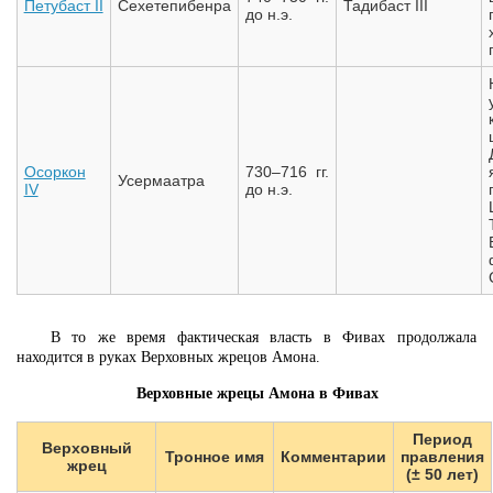
Петубаст II
Сехетепибенра
Тадибаст III
до н.э.
Осоркон
730–716 гг.
Усермаатра
IV
до н.э.
В то же время фактическая власть в Фивах продолжала
находится в руках Верховных жрецов Амона.
Верховные жрецы Амона в Фивах
Период
Верховный
Тронное имя
Комментарии
правления
жрец
(± 50 лет)