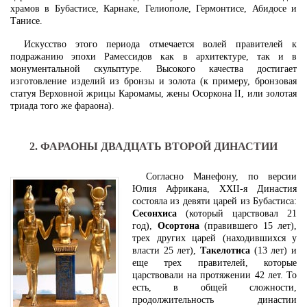
храмов в Бубастисе, Карнаке, Гелиополе, Гермонтисе, Абидосе и
Танисе.
Искусство этого периода отмечается волей правителей к
подражанию эпохи Рамессидов как в архитектуре, так и в
монументальной скульптуре. Высокого качества достигает
изготовление изделий из бронзы и золота (к примеру, бронзовая
статуя Верховной жрицы Каромамы, жены Осоркона II, или золотая
триада того же фараона).
2. ФАРАОНЫ ДВАДЦАТЬ ВТОРОЙ ДИНАСТИИ
Согласно Манефону, по версии
Юлия Африкана, XXII-я Династия
состояла из девяти царей из Бубастиса:
Сесонхиса
(который царствовал 21
год),
Осортона
(правившего 15 лет),
трех других царей (находившихся у
власти 25 лет),
Такелотиса
(13 лет) и
еще трех правителей, которые
царствовали на протяжении 42 лет. То
есть, в общей сложности,
продолжительность династии