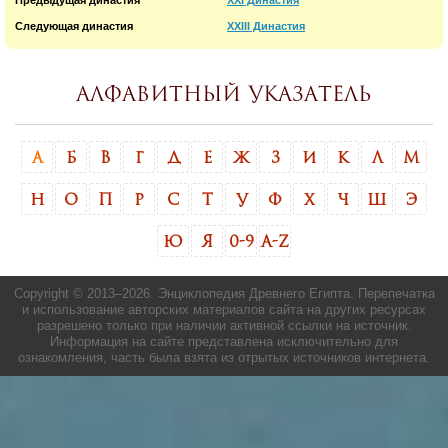
Следующая династия
XXIII Династия
Алфавитный указатель
А
Б
В
Г
Д
Е
Ж
З
И
К
Л
М
Н
О
П
Р
С
Т
У
Ф
Х
Ч
Ш
Э
Ю
Я
0-9
A-Z
Copyright © 2013–
2026. Энциклопедия Древнего Египта. Перепечатка
и использование авторских материалов сайта на других ресурсах
разрешено только при наличии активной ссылки на источник.
Информация на сайте представлена исключительно для
ознакомления, часть была взята из отрытых источников интернета.