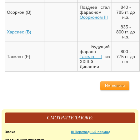
Позднее стал
840 -
Осоркон (B)
фараоном
785 гг. до
Осорконом III
н.э.
835 -
Харсиес (B)
800 гг. до
н.э.
Будущий
фараон
800 -
Такелот (F)
Такелот II
из
775 гг. до
XXIII-й
н.э.
Династии
Источники
СМОТРИТЕ ТАКЖЕ:
Эпоха
III Переходный период
Предыдущая династия
XXI Династия