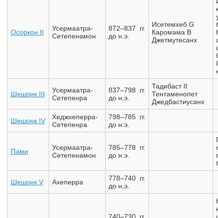
Исетемхеб G
Усермаатра-
872–837 гг.
Осоркон II
Каромама B
Сетепенамон
до н.э.
Джетмутесанх
Тадибаст II
Усермаатра-
837–798 гг.
Шешонк III
Тентаменопет
Сетепенра
до н.э.
Джедбастиусанх
Хеджхеперра-
798–785 гг.
Шешонк IV
Сетепенра
до н.э.
Усермаатра-
785–778 гг.
Пами
Сетепенамон
до н.э.
778–740 гг.
Шешонк V
Ахеперра
до н.э.
740–730 гг.