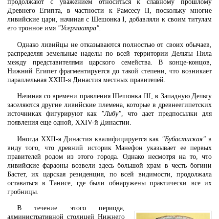
продолжают с уважением относиться к славному прошлому
Древнего Египта, в частности к Рамсесу II, поскольку многие
ливийские цари, начиная с Шешонка I, добавляли к своим титулам
его тронное имя
"Усермаатра".
Однако ливийцы не отказываются полностью от своих обычаев,
распределяя земельные наделы по всей территории Дельты Нила
между представителями царского семейства. В конце-концов,
Нижний Египет фрагментируется до такой степени, что возникает
параллельная XXIII-я Династия местных правителей.
Начиная со времени правления Шешонка III, в Западную Дельту
заселяются другие ливийские племена, которые в древнеегипетских
источниках фигурируют как
"Либу"
, что дает предпосылки для
появления еще одной, XXIV-й Династии.
Иногда XXII-я Династия квалифицируется как
"Бубастиская"
в
виду того, что древний историк Манефон указывает ее первых
правителей родом из этого города. Однако несмотря на то, что
ливийские фараоны возвели здесь большой храм в честь богини
Бастет, их царская резиденция, по всей видимости, продолжала
оставаться в Танисе, где были обнаружены практически все их
гробницы.
В течение этого периода,
административной столицей Нижнего