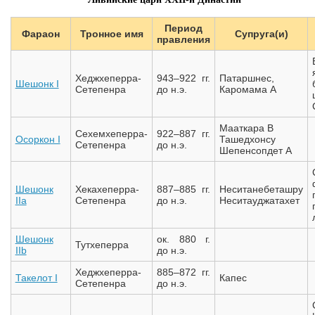
Период
Фараон
Тронное имя
Супруга(и)
правления
Хеджхеперра-
943–922 гг.
Патаршнес,
Шешонк I
Сетепенра
до н.э.
Каромама A
Мааткара B
Сехемхеперра-
922–887 гг.
Осоркон I
Ташедхонсу
Сетепенра
до н.э.
Шепенсопдет A
Шешонк
Хекахеперра-
887–885 гг.
Неситанебеташру
IIa
Сетепенра
до н.э.
Неситауджатахет
Шешонк
ок. 880 г.
Тутхеперра
IIb
до н.э.
Хеджхеперра-
885–872 гг.
Такелот I
Капес
Сетепенра
до н.э.