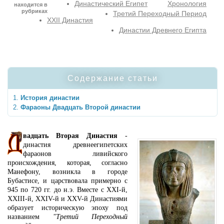
Династический Египет
Хронология
находится в
рубриках
Третий Переходный Период
XXII Династия
Династии Древнего Египта
Содержание статьи
История династии
Фараоны Двадцать Второй династии
вадцать Вторая Династия
-
династия древнеегипетских
фараонов ливийского
происхождения, которая, согласно
Манефону, возникла в городе
Бубастисе, и царствовала примерно с
945 по 720 гг. до н.э. Вместе с XXI-й,
XXIII-й, XXIV-й и XXV-й Династиями
образует историческую эпоху под
названием
"Третий Переходный