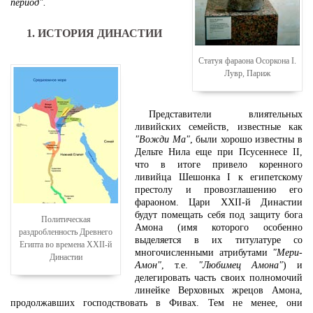
период".
1. ИСТОРИЯ ДИНАСТИИ
Статуя фараона Осоркона I.
Лувр, Париж
Представители влиятельных
ливийских семейств, известные как
"Вожди Ма"
, были хорошо известны в
Дельте Нила еще при Псусеннесе II,
что в итоге привело коренного
ливийца Шешонка I к египетскому
престолу и провозглашению его
фараоном. Цари XXII-й Династии
будут помещать себя под защиту бога
Политическая
Амона (имя которого особенно
раздробленность Древнего
выделяется в их титулатуре со
Египта во времена XXII-й
многочисленными атрибутами
"Мери-
Династии
Амон"
, т.е.
"Любимец Амона"
) и
делегировать часть своих полномочий
линейке Верховных жрецов Амона,
продолжавших господствовать в Фивах. Тем не менее, они