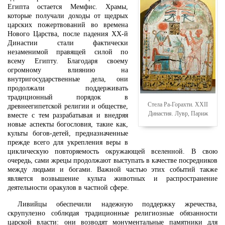
Египта остается Мемфис. Храмы,
которые получали доходы от щедрых
царских пожертвований во времена
Нового Царства, после падения XX-й
Династии стали фактически
незаменимой правящей силой по
всему Египту. Благодаря своему
огромному влиянию на
внутригосударственные дела, они
продолжали поддерживать
традиционный порядок в
Стела Ра-Горахти. XXII
древнеегипетской религии и обществе,
Династия. Лувр, Париж
вместе с тем разрабатывая и внедряя
новые аспекты богословия, такие как,
культы богов-детей, предназначенные
прежде всего для укрепления веры в
циклическую повторяемость окружающей вселенной. В свою
очередь, сами жрецы продолжают выступать в качестве посредников
между людьми и богами. Важной частью этих событий также
является возвышение культа животных и распространение
деятельности оракулов в частной сфере.
Ливийцы обеспечили надежную поддержку жречества,
скрупулезно соблюдая традиционные религиозные обязанности
царской власти: они возводят монументальные памятники для